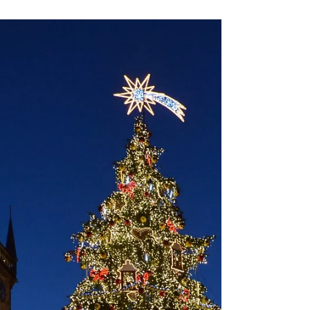
formátu. Ročně ho navštíví asi 700 tisíc lidí. Na...