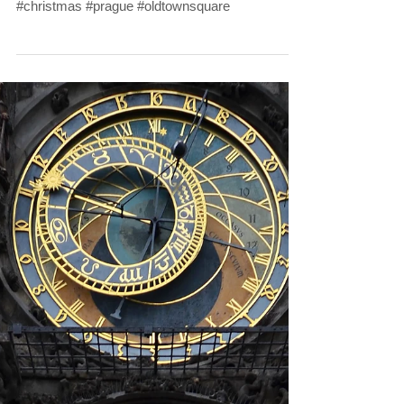
Merry Christmas!
#christmas #prague #oldtownsquare