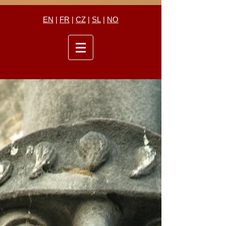
EN
|
FR
|
CZ
|
SL
|
NO