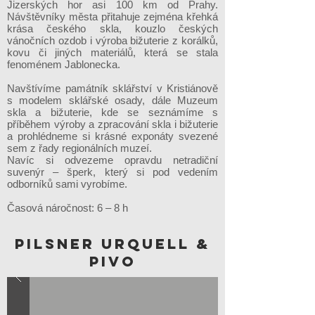
Jizerských hor asi 100 km od Prahy.
Návštěvníky města přitahuje zejména křehká
krása českého skla, kouzlo českých
vánočních ozdob i výroba bižuterie z korálků,
kovu či jiných materiálů, která se stala
fenoménem Jablonecka.
Navštívíme památník sklářství v Kristiánově
s modelem sklářské osady, dále Muzeum
skla a bižuterie, kde se seznámíme s
příběhem výroby a zpracování skla i bižuterie
a prohlédneme si krásné exponáty svezené
sem z řady regionálních muzeí.
Navíc si odvezeme opravdu netradiční
suvenýr – šperk, který si pod vedením
odborníků sami vyrobíme.
Časová náročnost: 6 – 8 h
pilsner urquell &
pivo