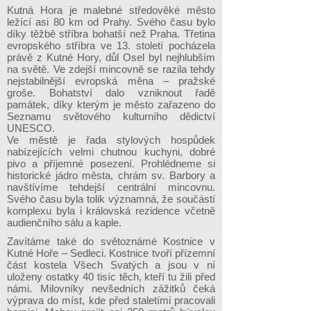
Kutná Hora je malebné středověké město
ležící asi 80 km od Prahy. Svého času bylo
díky těžbě stříbra bohatší než Praha. Třetina
evropského stříbra ve 13. století pocházela
právě z Kutné Hory, důl Osel byl nejhlubším
na světě. Ve zdejší mincovně se razila tehdy
nejstabilnější evropská měna – pražské
groše. Bohatství dalo vzniknout řadě
památek, díky kterým je město zařazeno do
Seznamu světového kulturního dědictví
UNESCO.
Ve městě je řada stylových hospůdek
nabízejících velmi chutnou kuchyni, dobré
pivo a příjemné posezení. Prohlédneme si
historické jádro města, chrám sv. Barbory a
navštívíme tehdejší centrální mincovnu.
Svého času byla tolik významná, že součástí
komplexu byla i královská rezidence včetně
audienčního sálu a kaple.
Zavítáme také do světoznámé Kostnice v
Kutné Hoře – Sedleci. Kostnice tvoří přízemní
část kostela Všech Svatých a jsou v ní
uloženy ostatky 40 tisíc těch, kteří tu žili před
námi. Milovníky nevšedních zážitků čeká
výprava do míst, kde před staletími pracovali