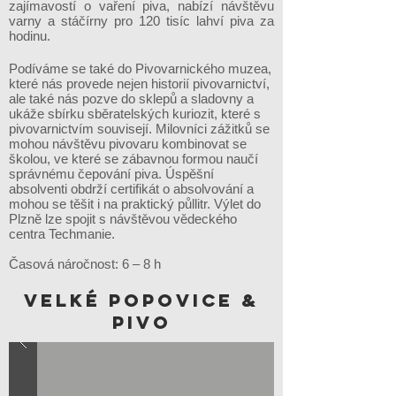
zajímavostí o vaření piva, nabízí návštěvu
varny a stáčírny pro 120 tisíc lahví piva za
hodinu.
Podíváme se také do Pivovarnického muzea,
které nás provede nejen historií pivovarnictví,
ale také nás pozve do sklepů a sladovny a
ukáže sbírku sběratelských kuriozit, které s
pivovarnictvím souvisejí. Milovníci zážitků se
mohou návštěvu pivovaru kombinovat se
školou, ve které se zábavnou formou naučí
správnému čepování piva. Úspěšní
absolventi obdrží certifikát o absolvování a
mohou se těšit i na praktický půllitr. Výlet do
Plzně lze spojit s návštěvou vědeckého
centra Techmanie.
Časová náročnost: 6 – 8 h
VELKÉ POPOVICE &
pivo