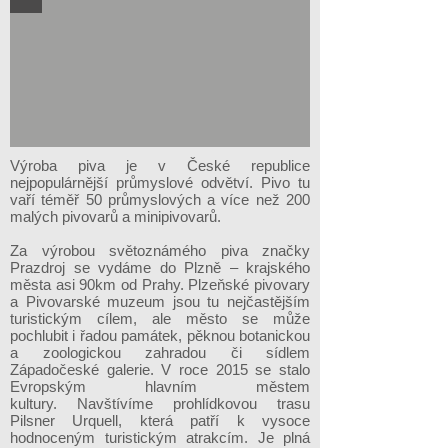
Výroba piva je v České republice
nejpopulárnější průmyslové odvětví. Pivo tu
vaří téměř 50 průmyslových a více než 200
malých pivovarů a minipivovarů.
Za výrobou světoznámého piva značky
Prazdroj se vydáme do Plzně – krajského
města asi 90km od Prahy. Plzeňské pivovary
a Pivovarské muzeum jsou tu nejčastějším
turistickým cílem, ale město se může
pochlubit i řadou památek, pěknou botanickou
a zoologickou zahradou či sídlem
Západočeské galerie. V roce 2015 se stalo
Evropským hlavním městem
kultury. Navštívíme prohlídkovou trasu
Pilsner Urquell, která patří k vysoce
hodnoceným turistickým atrakcím. Je plná