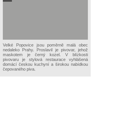
Velké Popovice jsou poměrně malá obec
nedaleko Prahy. Proslavil je pivovar, jehož
maskotem je černý kozel. V blízkosti
pivovaru je stylová restaurace vyhlášená
domácí českou kuchyní a širokou nabídkou
čepovaného piva.
Prohlédneme si místní pivovar, novou i
historickou varnu. Prohlídka sklepů je spojena
s ochutnávkou piva. Dozvíme se také něco o
historii a současnosti pivovaru a na závěr na
nás bude čekat živé překvapení.
Časová náročnost: 3 – 4 h
Nižbor & výroba