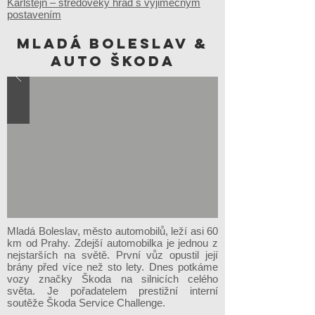
Karlštejn – středověký hrad s výjimečným
postavením
Mladá Boleslav &
auto Škoda
Mladá Boleslav, město automobilů, leží asi 60
km od Prahy. Zdejší automobilka je jednou z
nejstarších na světě. První vůz opustil její
brány před více než sto lety. Dnes potkáme
vozy značky Škoda na silnicích celého
světa. Je pořadatelem prestižní interní
soutěže Škoda Service Challenge.