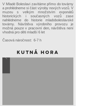
V Mladé Boleslavi zavítáme přímo do továrny
a prohlédneme si část výroby nových vozů. V
muzeu s velkým množstvím exponátů
historických i současných vozů zase
nahlédneme do historie mladoboleslavské
továrny. Návštěva výrobního provozu je
možná pouze v pracovní den, návštěva není
vhodná pro děti mladší 6 let
Časová náročnost: 6-7 h
KUTNÁ HORA