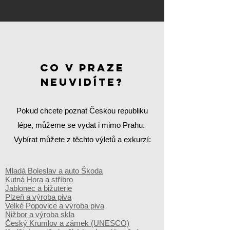
co v praze
neuvidíte?
Pokud chcete poznat Českou republiku
lépe, můžeme se vydat i mimo Prahu.
Vybírat můžete z těchto výletů a exkurzí:
Mladá Boleslav a auto Škoda
Kutná Hora a stříbro
Jablonec a bižuterie
Plzeň a výroba piva
Velké Popovice a výroba piva
Nižbor a výroba skla
Český Krumlov a zámek (UNESCO)