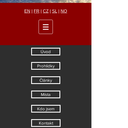
EN
|
FR
|
CZ
|
SL
|
NO
Úvod
Prohlídky
Články
Místa
Kdo jsem
Kontakt