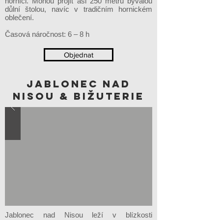
horníci. Mohou projít asi 250 metrů bývalou
důlní štolou, navíc v tradičním hornickém
oblečení.
Časová náročnost: 6 – 8 h
Objednat
Jablonec nad
Nisou & bižuterie
Jablonec nad Nisou leží v blízkosti