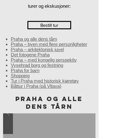
turer og ekskusjoner:
Bestill tur
Praha og alle dens tårn
Praha – byen med flere personligheter
Praha – arkitektonisk juvel
Det fotogene Praha
Praha – med kongelig perspektiv
Vysehrad borg og festning
Praha for barn
Shopping
Tur i Praha med historisk kjøretøy
Båttur i Praha (på Vltava)
PRAHA OG ALLE
DENS TÅRN