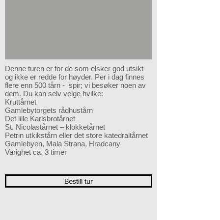
Denne turen er for de som elsker god utsikt
og ikke er redde for høyder. Per i dag finnes
flere enn 500 tårn - spir; vi besøker noen av
dem. Du kan selv velge hvilke:
Kruttårnet
Gamlebytorgets rådhustårn
Det lille Karlsbrotårnet
St. Nicolastårnet – klokketårnet
Petrin utkikstårn eller det store katedraltårnet
Gamlebyen, Mala Strana, Hradcany
Varighet ca. 3 timer
Bestill tur