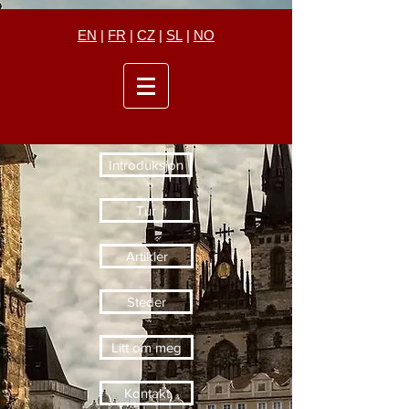
EN
|
FR
|
CZ
|
SL
|
NO
Introduksjon
Tur
Artikler
Steder
Litt om meg
Kontakt