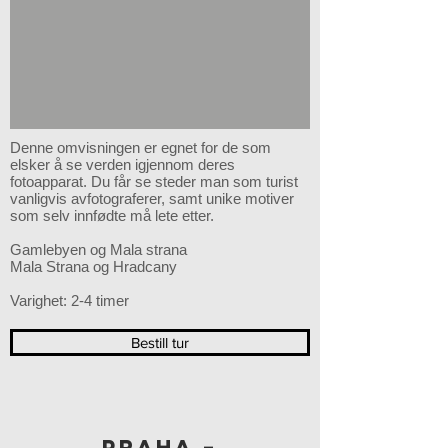
Denne omvisningen er egnet for de som
elsker å se verden igjennom deres
fotoapparat. Du får se steder man som turist
vanligvis avfotograferer, samt unike motiver
som selv innfødte må lete etter.
Gamlebyen og Mala strana
Mala Strana og Hradcany
Varighet: 2-4 timer
Bestill tur
PRAHA –