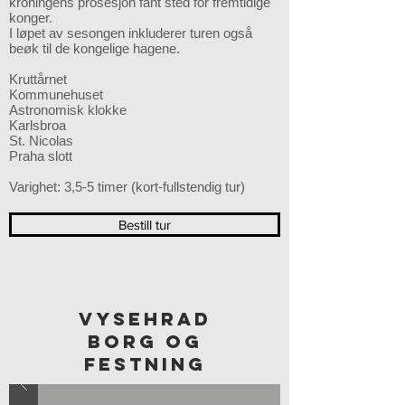
kroningens prosesjon fant sted for fremtidige
konger.
I løpet av sesongen inkluderer turen også
beøk til de kongelige hagene.
Kruttårnet
Kommunehuset
Astronomisk klokke
Karlsbroa
St. Nicolas
Praha slott
Varighet: 3,5-5 timer (kort-fullstendig tur)
Bestill tur
VYSEHRAD
BORG OG
FESTNING