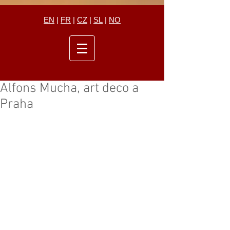
EN
|
FR
|
CZ
|
SL
|
NO
Alfons Mucha, art deco a
Praha