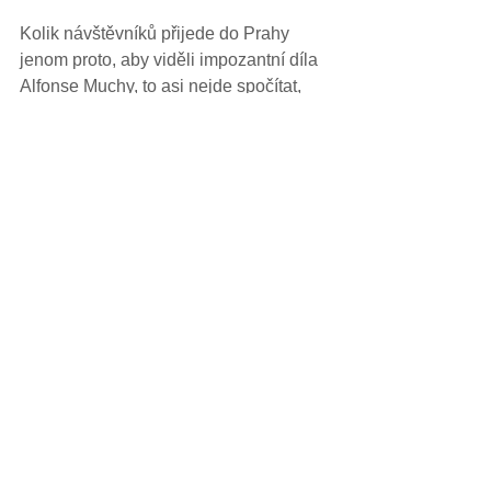
Kolik návštěvníků přijede do Prahy 
jenom proto, aby viděli impozantní díla 
Alfonse Muchy, to asi nejde spočítat, 
ale jisté je, že jich není málo. Pokud k 
nim ještě nepatříte, zvu vás na  
procházku se zaměřením na secesi a 
Alfonse Muchu včetně výkladu v 
pražském
 MUCHA muzeu
.
Během naší vycházky se budeme 
pohybovat především v samém centru 
na pravém břehu řeky Vltavy. Začneme 
na  rozhraní 
Starého a Nového Města
, 
kde se nachází jedna z dominant 
pražské secese, 
Obecní dům
- kdysi 
sídla královského dvora, a také začátek 
známé královské cesty. Ulicemi 
Starého a Nového Města dojdeme až k 
muzeu Alfonse Muchy
. Prohlédneme 